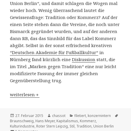
Union Berlin“, und damit schlagen die Wogen mal
wieder hoch. Wenig überraschend lautet die
Gewissensfrage: Tradition oder Kommerz? Auf der
einen Seite stehen dann die Vereine, die noch unter
Bismarck gegründet wurden, und auf der anderen
dann RB, das das Sinnbild für das Label Kommerz
abgibt. Selbst in der sonst erfrischend kreativen
“Deutschen Akademie für Fußballkultur“
in
Nürnberg fand kürzlich eine
Diskussion
statt, die
im Titel „Marken gegen Tradition“ eine nur leicht
modifizierte Fassung der immer gleichen
Gegenüberstellung trug.
Traditionskommerz
weiterlesen
Veröffentlicht
Autor
Kategorien
Schlag
27. Februar 2015
chassot
filetiert
,
konzernintern
am
Braunschweig
,
Hans Meyer
,
Kapitalismus
,
Kommerz
,
Kulturindustrie
,
Roter Stern Leipzig
,
Stil
,
Tradition
,
Union Berlin